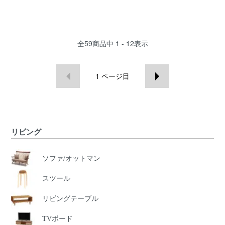
全
59
商品中
1 - 12
表示
1
ページ目
リビング
ソファ/オットマン
スツール
リビングテーブル
TVボード