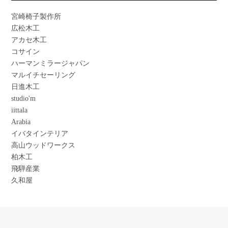
宮崎椅子製作所
広松木工
アカセ木工
コサイン
ハーマンミラージャパン
マルイチセーリング
日進木工
studio'm
iittala
Arabia
イバタインテリア
高山ウッドワークス
柏木工
飛騨産業
久和屋