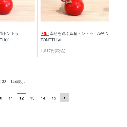
妖精トントゥ
幸せを運ぶ妖精トントゥ AVAIN
TU60
TONTTU60
1,617円(税込)
133 - 144
表示
0
11
12
13
14
15