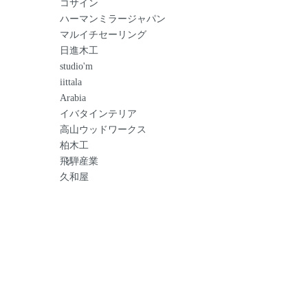
コサイン
ハーマンミラージャパン
マルイチセーリング
日進木工
studio'm
iittala
Arabia
イバタインテリア
高山ウッドワークス
柏木工
飛騨産業
久和屋