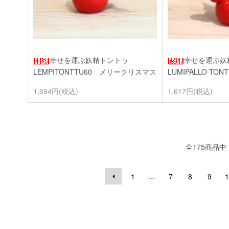
幸せを運ぶ妖精トントゥ
幸せを運ぶ
LEMPITONTTU60 メリークリスマス
LUMIPALLO TONT
1,694円(税込)
1,617円(税込)
全
175
商品中
...
1
7
8
9
1