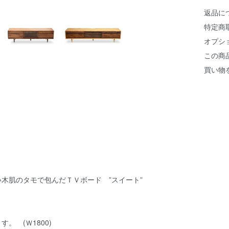
返品に
特定商
オプシ
この商
買い物
木肌のタモで包んだＴＶボード ”スイート”
 (Ｗ1800)