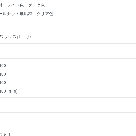
材 ライト色・ダーク色
ールナット無垢材 クリア色
ワックス仕上げ)
Ｈ400
400
400
00 (mm)
穴あり