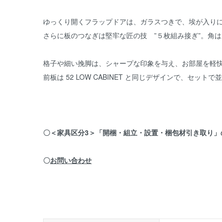
ゆっくり開くフラップドアは、ガラスつきで、埃が入り
さらに板のつなぎは堅牢な匠の技 ”５枚組み接ぎ”。角
格子や細い挽脚は、シャープな印象を与え、お部屋を軽
前板は 52 LOW CABINET と同じデザインで、セッ
〇＜家具区分3＞「開梱・組立・設置・梱包材引き取り
〇
お問い合わせ