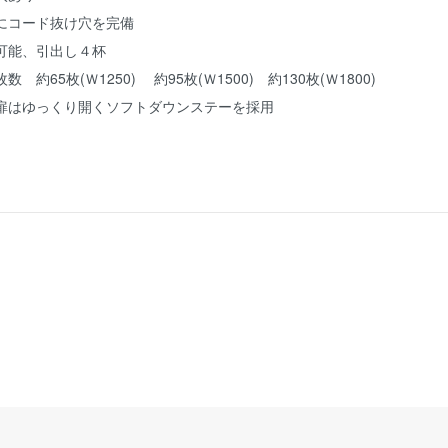
にコード抜け穴を完備
可能、引出し４杯
約65枚(Ｗ1250) 約95枚(Ｗ1500) 約130枚(Ｗ1800)
扉はゆっくり開くソフトダウンステーを採用