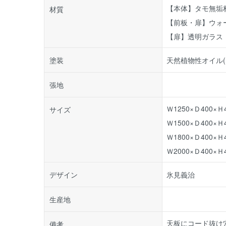
【本体】タモ無垢
材質
【前板・扉】ウォ
【扉】透明ガラス
塗装
天然植物性オイル(
張地
Ｗ1250×Ｄ400×
サイズ
Ｗ1500×Ｄ400×Ｈ
Ｗ1800×Ｄ400×Ｈ
Ｗ2000×Ｄ400×Ｈ4
デザイン
氷見義治
生産地
天板にコード抜け
備考