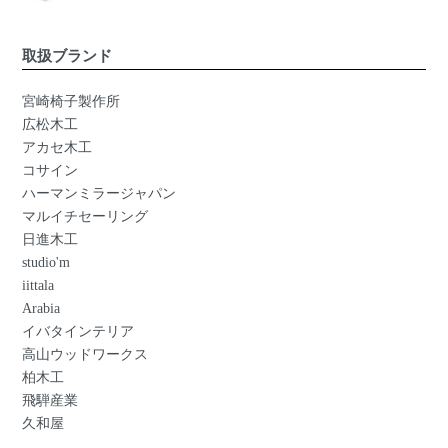
取扱ブランド
宮崎椅子製作所
広松木工
アカセ木工
コサイン
ハーマンミラージャパン
マルイチセーリング
日進木工
studio'm
iittala
Arabia
イバタインテリア
高山ウッドワークス
柏木工
飛騨産業
久和屋